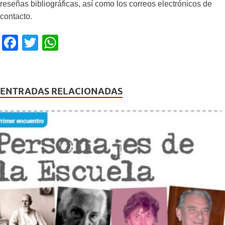
reseñas bibliográficas, así como los correos electrónicos de
contacto.
F
T
W
a
wi
h
c
tt
at
e
er
s
ENTRADAS RELACIONADAS
b
A
o
p
o
p
k