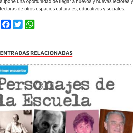
supone una oportunidad de llegar a nuevos y nuevas lectores y
lectoras de otros espacios culturales, educativos y sociales.
F
T
W
a
wi
h
c
tt
at
e
er
s
ENTRADAS RELACIONADAS
b
A
o
p
o
p
k