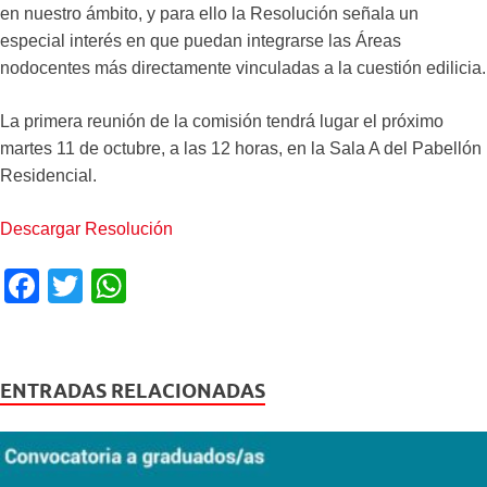
en nuestro ámbito, y para ello la Resolución señala un
especial interés en que puedan integrarse las Áreas
nodocentes más directamente vinculadas a la cuestión edilicia.
La primera reunión de la comisión tendrá lugar el próximo
martes 11 de octubre, a las 12 horas, en la Sala A del Pabellón
Residencial.
Descargar Resolución
F
T
W
a
wi
h
c
tt
at
e
er
s
ENTRADAS RELACIONADAS
b
A
o
p