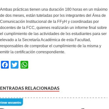
Ambas prácticas tienen una duración 180 horas en un máximo
de dos
meses, están tuteladas por lxs integrantes del Área de
Comunicación Institucional de la FFyH y coordinadas por
docentes de la FCC, quienes realizarán un informe final sobre
el cumplimiento de las actividades de lxs estudiantes para ser
elevado a la Secretaría Académica de esta Facultad,
responsables de comprobar el cumplimiento de la misma y
emitir la certificación correspondiente.
F
T
W
a
wi
h
c
tt
at
e
er
s
ENTRADAS RELACIONADAS
b
A
o
p