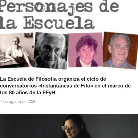
o
p
k
La Escuela de Filosofía organiza el ciclo de
conversatorios «Instantáneas de Filo» en el marco de
los 80 años de la FFyH
7 de agosto de 2026