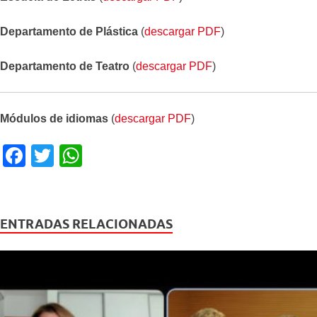
Departamento de Plástica
(
descargar PDF
)
Departamento de Teatro
(
descargar PDF
)
Módulos de idiomas
(
descargar PDF
)
F
T
W
a
wi
h
c
tt
at
e
er
s
ENTRADAS RELACIONADAS
b
A
o
p
o
p
k