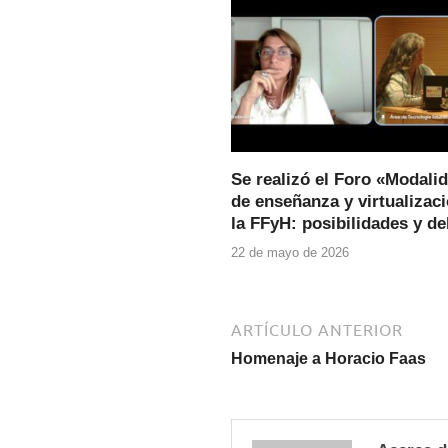
o
p
o
p
k
Se realizó el Foro «Modali
de enseñanza y virtualizac
la FFyH: posibilidades y d
22 de mayo de 2026
ARTÍCULO ANTERIOR
Homenaje a Horacio Faas