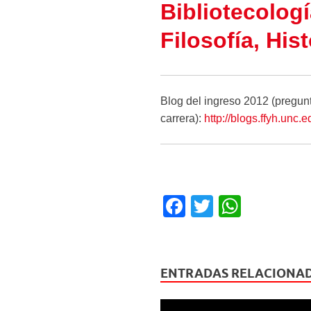
Bibliotecologí
Filosofía, Hist
Blog del ingreso 2012 (pregunt
carrera):
http://blogs.ffyh.unc.e
F
T
W
a
wi
h
c
tt
at
e
er
s
ENTRADAS RELACIONA
b
A