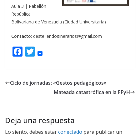
Aula 3 | Pabellón
República
Bolivariana de Venezuela (Ciudad Universitaria)
Contacto
: destejiendoitinerarios@gmail.com
F
T
ac
w
e
itt
b
er
Ciclo de jornadas: «Gestos pedagógicos»
o
Mateada catastrófica en la FFyH
o
k
Deja una respuesta
Lo siento, debes estar
conectado
para publicar un