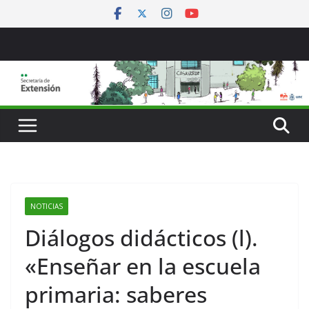
Saltar
al
contenido
NOTICIAS
Diálogos didácticos (l).
«Enseñar en la escuela
primaria: saberes