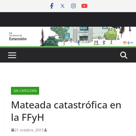
Saltar
al
contenido
SIN CATEGORÍA
Mateada catastrófica en
la FFyH
21 octubre, 2015