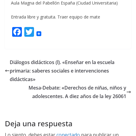
Aula Magna del Pabellón España (Ciudad Universitaria)
Entrada libre y gratuita. Traer equipo de mate
F
T
ac
w
e
itt
b
er
Diálogos didácticos (l). «Enseñar en la escuela
o
primaria: saberes sociales e intervenciones
o
didácticas»
k
Mesa-Debate: «Derechos de niñas, niños y
adolescentes. A diez años de la ley 26061
Deja una respuesta
Lo siento, debes estar
conectado
para publicar un