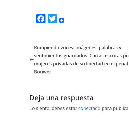
F
T
ac
w
e
itt
b
er
Rompiendo voces: imágenes, palabras y
o
sentimientos guardados. Cartas escritas po
o
mujeres privadas de su libertad en el penal
k
Bouwer
Deja una respuesta
Lo siento, debes estar
conectado
para publica