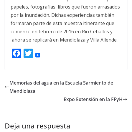
papeles, fotografías, libros que fueron arrasados
por la inundación. Dichas experiencias también
formarán parte de esta muestra itinerante que
comenzó en febrero de 2016 en Río Ceballos y
ahora se replicará en Mendiolaza y Villa Allende.
F
T
ac
w
e
itt
b
er
Memorias del agua en la Escuela Sarmiento de
o
Mendiolaza
o
Expo Extensión en la FFyH
k
Deja una respuesta