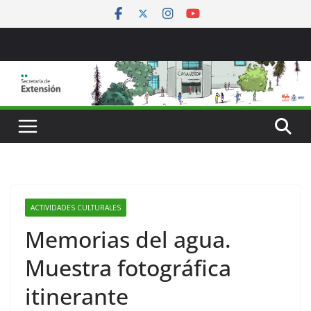
Saltar
al
contenido
ACTIVIDADES CULTURALES
Memorias del agua.
Muestra fotográfica
itinerante