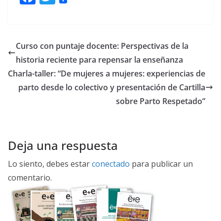
ac
w
e
itt
b
er
Curso con puntaje docente: Perspectivas de la
o
historia reciente para repensar la enseñanza
o
Charla-taller: “De mujeres a mujeres: experiencias de
k
parto desde lo colectivo y presentación de Cartilla
sobre Parto Respetado”
Deja una respuesta
Lo siento, debes estar
conectado
para publicar un
comentario.