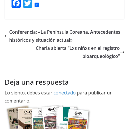
F
T
ac
w
e
itt
b
er
Conferencia: «La Península Coreana. Antecedentes
o
históricos y situación actual»
o
Charla abierta “Lxs niñxs en el registro
k
bioarqueológico”
Deja una respuesta
Lo siento, debes estar
conectado
para publicar un
comentario.