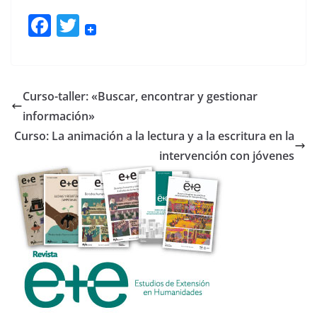
F
T
ac
w
e
itt
b
er
Curso-taller: «Buscar, encontrar y gestionar
o
información»
o
Curso: La animación a la lectura y a la escritura en la
k
intervención con jóvenes