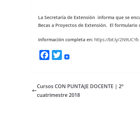
La Secretaría de Extensión informa que se enc
Becas a Proyectos de Extensión. El formulario 
Información completa en:
https://bit.ly/2N9UCYb
F
T
ac
w
e
itt
b
er
Cursos CON PUNTAJE DOCENTE | 2º
o
cuatrimestre 2018
o
k