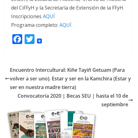
del CiFFyH y la Secretaría de Extensión de la FFyH.
Inscripciones
AQUÍ
Programa completo:
AQUÍ
F
T
ac
w
e
itt
b
er
Encuentro Intercultural: Kiñe Tayiñ Getuam (Para
o
volver a ser uno). Estar y ser en la Kamchira (Estar y
o
ser en nuestra madre tierra)
k
Convocatoria 2020 | Becas SEU | hasta el 10 de
septiembre