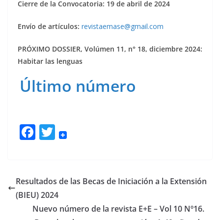
Cierre de la Convocatoria: 19 de abril de 2024
Envío de artículos:
revistaemase@gmail.com
PRÓXIMO DOSSIER, Volúmen 11, n° 18, diciembre 2024:
Habitar las lenguas
Último número
F
T
ac
w
e
itt
b
er
Resultados de las Becas de Iniciación a la Extensión
o
(BIEU) 2024
o
Nuevo número de la revista E+E – Vol 10 Nº16.