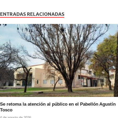
c
tt
at
e
er
s
ENTRADAS RELACIONADAS
b
A
o
p
o
p
k
Se retoma la atención al público en el Pabellón Agustín
Tosco
4 de agosto de 2026