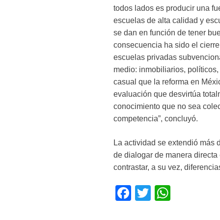
todos lados es producir una fu
escuelas de alta calidad y es
se dan en función de tener bue
consecuencia ha sido el cierre
escuelas privadas subvenciona
medio: inmobiliarios, político
casual que la reforma en Méxi
evaluación que desvirtúa tota
conocimiento que no sea colect
competencia”, concluyó.
La actividad se extendió más d
de dialogar de manera directa
contrastar, a su vez, diferenc
F
T
W
a
wi
h