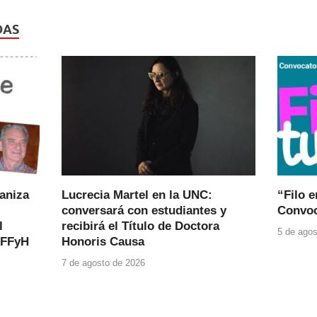
DAS
ganiza
Lucrecia Martel en la UNC:
“Filo e
conversará con estudiantes y
Convoc
l
recibirá el Título de Doctora
5 de agos
 FFyH
Honoris Causa
7 de agosto de 2026