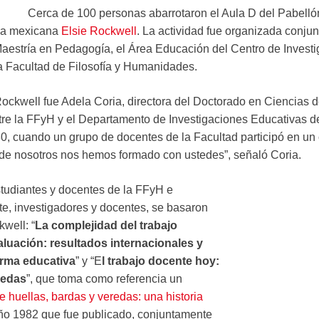
Cerca de 100 personas abarrotaron el Aula D del Pabelló
ora mexicana
Elsie Rockwell
. La actividad fue organizada conju
Maestría en Pedagogía, el Área Educación del Centro de Investi
a Facultad de Filosofía y Humanidades.
ockwell fue Adela Coria, directora del Doctorado en Ciencias 
 entre la FFyH y el Departamento de Investigaciones Educativ
0, cuando un grupo de docentes de la Facultad participó en un 
de nosotros nos hemos formado con ustedes”, señaló Coria.
tudiantes y docentes de la FFyH e
te, investigadores y docentes, se basaron
well: “
La complejidad del trabajo
aluación: resultados internacionales y
orma educativa
” y “E
l trabajo docente hoy:
redas
”, q
ue toma como referencia un
e huellas, bardas y veredas: una historia
año 1982
que fue publicado, conjuntamente