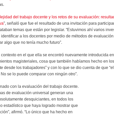
as.
ejidad del trabajo docente y los retos de su evaluación: result
va
”, señaló que fue el resultado de una invitación para participa
taban temas que están por legislar. “Estuvimos ahí varios inve
 identificar a los docentes por medio de métodos de evaluació
r algo que no tenía mucho futuro”.
 contexto en el que ella se encontró nuevamente introducida en
entos magisteriales, cosa que también habíamos hecho en los
e desde los trabajadores” y con lo que se dio cuenta de que “e
l. No se lo puede comparar con ningún otro”.
onado con la evaluación del trabajo docente.
mas de evaluación universal generan una
absolutamente desquiciantes, en todos los
io estadístico que haya logrado mostrar que
ción”, afirmó. “Lo único que ha hecho en