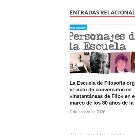
c
tt
at
e
er
s
ENTRADAS RELACIONA
b
A
o
p
o
p
k
La Escuela de Filosofía or
el ciclo de conversatorios
«Instantáneas de Filo» en e
marco de los 80 años de la
7 de agosto de 2026