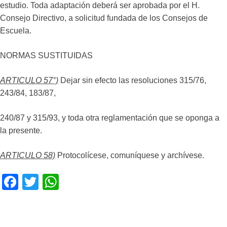
estudio. Toda adaptación deberá ser aprobada por el H.
Consejo Directivo, a solicitud fundada de los Consejos de
Escuela.
NORMAS SUSTITUIDAS
ARTICULO 57°)
Dejar sin efecto las resoluciones 315/76,
243/84, 183/87,
240/87 y 315/93, y toda otra reglamentación que se oponga a
la presente.
ARTICULO 58)
Protocolícese, comuníquese y archívese.
F
T
W
a
wi
h
c
tt
at