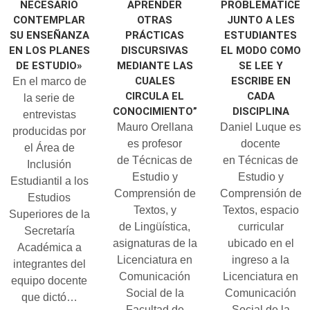
NECESARIO
APRENDER
PROBLEMATICE
CONTEMPLAR
OTRAS
JUNTO A LES
SU ENSEÑANZA
PRÁCTICAS
ESTUDIANTES
EN LOS PLANES
DISCURSIVAS
EL MODO COMO
DE ESTUDIO»
MEDIANTE LAS
SE LEE Y
CUALES
ESCRIBE EN
En el marco de
CIRCULA EL
CADA
la serie de
CONOCIMIENTO”
DISCIPLINA
entrevistas
Mauro Orellana
Daniel Luque es
producidas por
es profesor
docente
el Área de
de Técnicas de
en Técnicas de
Inclusión
Estudio y
Estudio y
Estudiantil a los
Comprensión de
Comprensión de
Estudios
Textos, y
Textos, espacio
Superiores de la
de Lingüística,
curricular
Secretaría
asignaturas de la
ubicado en el
Académica a
Licenciatura en
ingreso a la
integrantes del
Comunicación
Licenciatura en
equipo docente
Social de la
Comunicación
que dictó…
Facultad de
Social de la