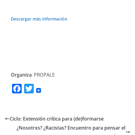
Descargar más información
Organiza
: PROPALE
F
T
ac
w
e
itt
b
er
Ciclo: Extensión crítica para (de)formarse
o
¿Nosotrxs? ¿Racistas? Encuentro para pensar el