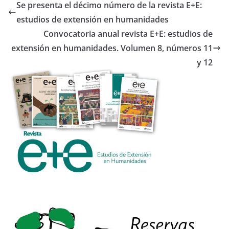
b
er
Se presenta el décimo número de la revista E+E:
o
estudios de extensión en humanidades
o
Convocatoria anual revista E+E: estudios de
k
extensión en humanidades. Volumen 8, números 11
y 12