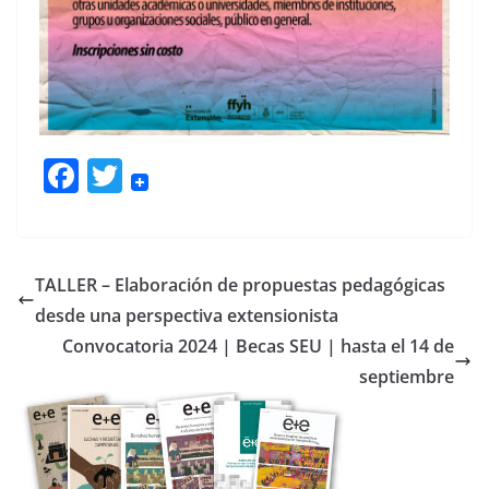
F
T
ac
w
e
itt
b
er
TALLER – Elaboración de propuestas pedagógicas
o
desde una perspectiva extensionista
o
Convocatoria 2024 | Becas SEU | hasta el 14 de
k
septiembre