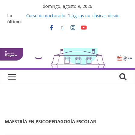
domingo, agosto 9, 2026
Lo
Curso de doctorado. “Lógicas no clásicas desde
último:
una perspectiva algebraica”
Seminario de posgrado. “Debates Actuales en
Antropología. Los feminismos le mojan la oreja a la
disciplina”
Curso de posgrado. Inglés. “Nivel 1”
Curso de doctorado “Mirar, juzgar, sentir”
Defensas de Tesis y Trabajos Finales | Agosto
2026
MAESTRÍA EN PSICOPEDAGOGÍA ESCOLAR