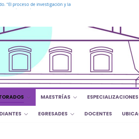
o. “El proceso de investigación y la
a tesis doctoral”
 Inglés. “Nivel 1”
 “Mirar, juzgar, sentir”
 y Trabajos Finales | Agosto 2026
o. “Lógicas no clásicas desde una
raica”
TORADOS
MAESTRÍAS
ESPECIALIZACIONES
DIANTES
EGRESADES
DOCENTES
UBICA