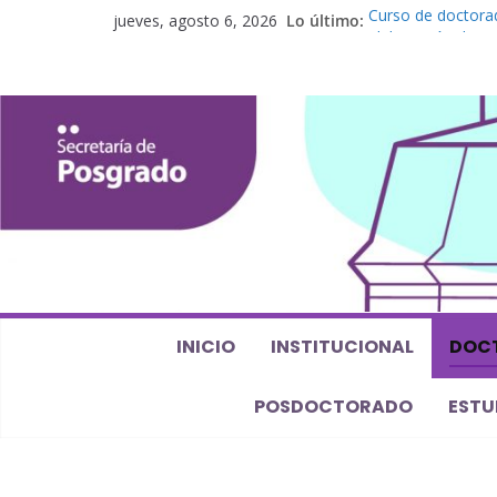
jueves, agosto 6, 2026
Lo último:
Curso de doctorad
elaboración de un
Curso de posgrado.
Curso de doctorado
Defensas de Tesis
Curso de doctorad
perspectiva algeb
INICIO
INSTITUCIONAL
DOC
POSDOCTORADO
ESTU