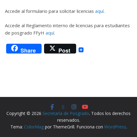
Accede al formulario para solicitar licencias
aquí
.
Accede al Reglamento interno de licencias para estudiantes
de posgrado FFyH
aquí
.
Share
Post
Copyright © 2026
Secretaría de Posgrado
. Todos los derechos
reservados.
Tema:
ColorMag
por ThemeGrill. Funciona con
WordPress
.