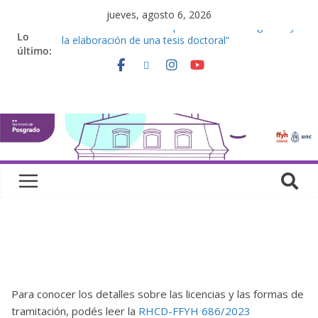
jueves, agosto 6, 2026
Curso de doctorado. “El proceso de investigación y
Lo
la elaboración de una tesis doctoral”
último:
Curso de posgrado. Inglés. “Nivel 1”
Curso de doctorado “Mirar, juzgar, sentir”
Defensas de Tesis y Trabajos Finales | Agosto
2026
Curso de doctorado. “Lógicas no clásicas desde
una perspectiva algebraica”
Para conocer los detalles sobre las licencias y las formas de
tramitación, podés leer la
RHCD-FFYH 686/2023