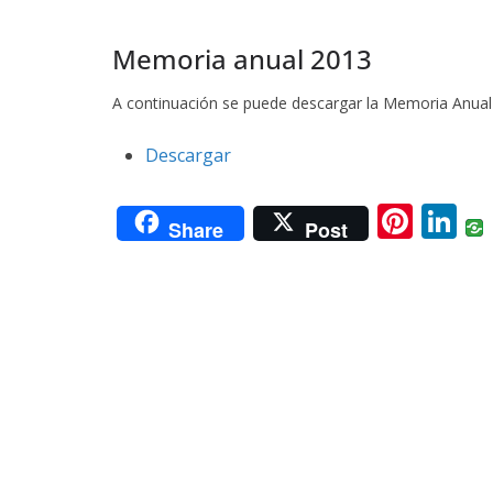
Memoria anual 2013
A continuación se puede descargar la Memoria Anual
Descargar
Pi
Li
Share
Post
nt
n
er
k
e
e
st
dI
n