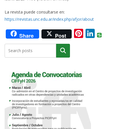
La revista puede consultarse en:
https://revistas.unc.edu.ar/index.php/afjor/about
Pi
Li
Share
Post
nt
n
er
k
Buscar
e
e
st
dI
n