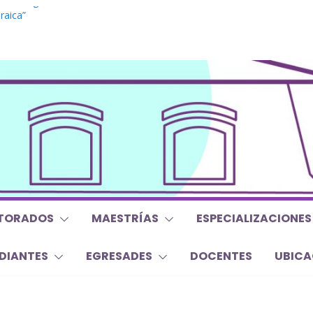
do. “Lógicas no clásicas desde una
raica”
grado. “Debates Actuales en Antropología.
 mojan la oreja a la disciplina”
. Inglés. “Nivel 1”
o “Mirar, juzgar, sentir”
s y Trabajos Finales | Agosto 2026
TORADOS
MAESTRÍAS
ESPECIALIZACIONES
DIANTES
EGRESADES
DOCENTES
UBICA