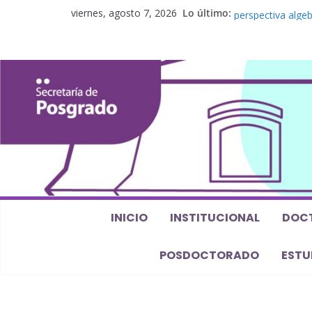
Curso de doctora
viernes, agosto 7, 2026
Lo último:
perspectiva algeb
Seminario de pos
Los feminismos le
Curso de posgrado
Curso de doctorad
Defensas de Tesi
INICIO
INSTITUCIONAL
DOC
POSDOCTORADO
ESTU