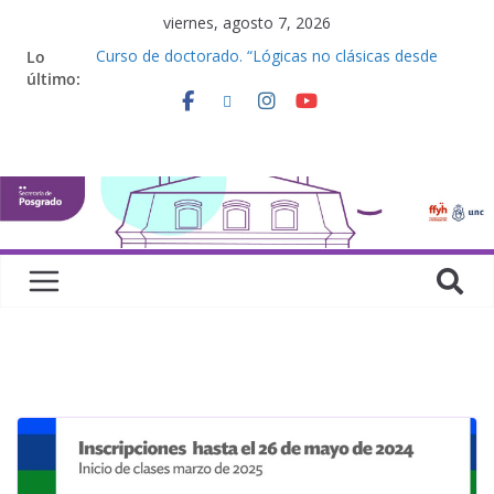
viernes, agosto 7, 2026
Curso de doctorado. “Lógicas no clásicas desde
Lo
una perspectiva algebraica”
último:
Seminario de posgrado. “Debates Actuales en
Antropología. Los feminismos le mojan la oreja a la
disciplina”
Curso de posgrado. Inglés. “Nivel 1”
Curso de doctorado “Mirar, juzgar, sentir”
Defensas de Tesis y Trabajos Finales | Agosto
2026