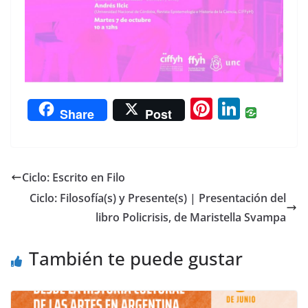
Pi
Li
Share
Post
nt
n
er
k
e
e
Ciclo: Escrito en Filo
st
dI
Ciclo: Filosofía(s) y Presente(s) | Presentación del
n
libro Policrisis, de Maristella Svampa
También te puede gustar