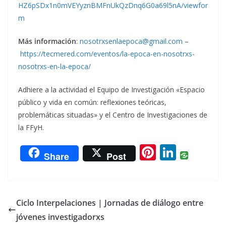
HZ6pSDx1n0mVEYyznBMFnUkQzDnq6G0a69l5nA/viewfor
m
Más información
:
nosotrxsenlaepoca@gmail.com
–
https://tecmered.com/eventos/la-epoca-en-nosotrxs-
nosotrxs-en-la-epoca/
Adhiere a la actividad el Equipo de Investigación «Espacio
público y vida en común: reflexiones teóricas,
problemáticas situadas» y el Centro de Investigaciones de
la FFyH.
Pi
Li
Share
Post
nt
n
er
k
e
e
Ciclo Interpelaciones | Jornadas de diálogo entre
st
dI
jóvenes investigadorxs