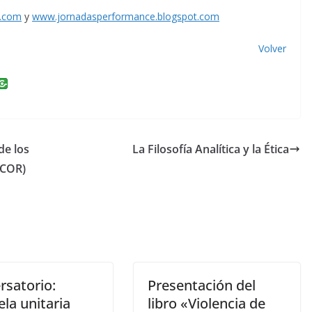
l.com
y
www.jornadasperformance.blogspot.com
Volver
i
n
k
e
de los
La Filosofía Analítica y la Ética
dI
ACOR)
n
rsatorio:
Presentación del
la unitaria
libro «Violencia de