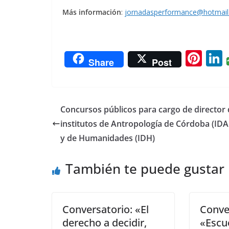
Más información
:
jornadasperformance@hotmai
Pi
L
Share
Post
nt
er
e
Concursos públicos para cargo de director 
st
institutos de Antropología de Córdoba (ID
y de Humanidades (IDH)
También te puede gustar
Conversatorio: «El
Conve
derecho a decidir,
«Escue