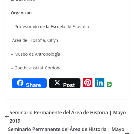
Organizan
– Profesorado de la Escuela de Filosofía
-Área de Filosofía, Ciffyh
– Museo de Antropología
– Goethe-Institut Córdoba
Pi
Li
Share
Post
nt
n
er
k
e
e
Seminario Permanente del Área de Historia | Mayo
st
dI
2019
n
Seminario Permanente del Área de Historia | Mayo