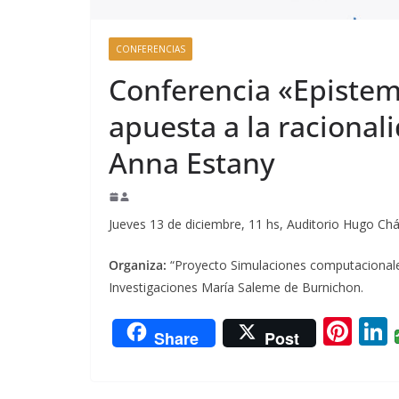
CONFERENCIAS
Conferencia «Epistem
apuesta a la racional
Anna Estany
Jueves 13 de diciembre, 11 hs, Auditorio Hugo Chá
Organiza:
“Proyecto Simulaciones computacionale
Investigaciones María Saleme de Burnichon.
Pi
L
Share
Post
nt
er