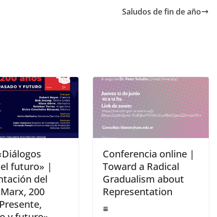
e
Saludos de fin de año
dI
n
«Diálogos
Conferencia online |
el futuro» |
Toward a Radical
ntación del
Gradualism about
«Marx, 200
Representation
 Presente,
o y futuro»