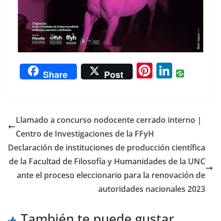
Pi
Li
Share
Post
nt
n
er
k
e
e
Llamado a concurso nodocente cerrado interno |
st
dI
Centro de Investigaciones de la FFyH
n
Declaración de instituciones de producción científica
de la Facultad de Filosofía y Humanidades de la UNC
ante el proceso eleccionario para la renovación de
autoridades nacionales 2023
También te puede gustar