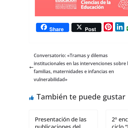
Pi
L
Share
Post
nt
er
e
Conversatorio: «Tramas y dilemas
st
institucionales en las intervenciones sobre 
familias, maternidades e infancias en
vulnerabilidad»
También te puede gustar
Presentación de las
2º en
publicaciones del
ciclo 