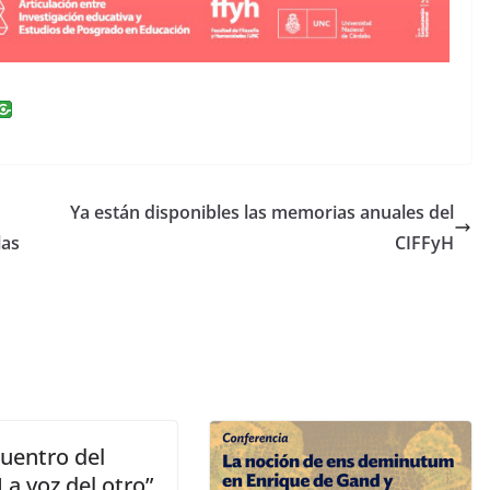
i
n
k
e
Ya están disponibles las memorias anuales del
dI
las
CIFFyH
n
cuentro del
“La voz del otro”