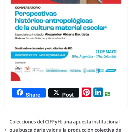
Pi
Li
Share
Post
nt
n
er
k
e
e
Colecciones del CIFFyH: una apuesta institucional
st
dI
que busca darle valor a la producción colectiva de