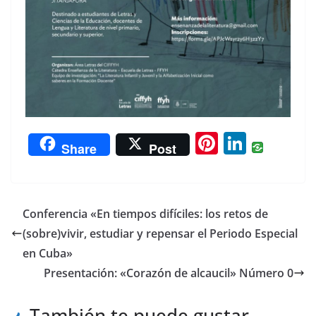
Pi
Li
Share
Post
nt
n
er
k
e
e
Conferencia «En tiempos difíciles: los retos de
st
dI
(sobre)vivir, estudiar y repensar el Periodo Especial
n
en Cuba»
Presentación: «Corazón de alcaucil» Número 0
También te puede gustar