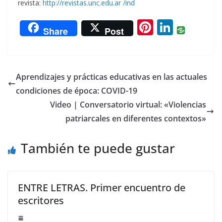
revista:
http://revistas.unc.edu.ar /ind
Pi
Li
Share
Post
nt
n
er
k
e
e
Aprendizajes y prácticas educativas en las actuales
st
dI
condiciones de época: COVID-19
n
Video | Conversatorio virtual: «Violencias
patriarcales en diferentes contextos»
También te puede gustar
ENTRE LETRAS. Primer encuentro de
escritores