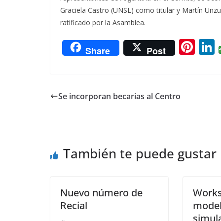
Graciela Castro (UNSL) como titular y Martín Unz
ratificado por la Asamblea.
Pi
L
Share
Post
nt
er
e
Se incorporan becarias al Centro
st
También te puede gustar
Nuevo número de
Works
Recial
model
simul