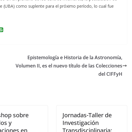
ue (UBA) como suplente para el próximo período, lo cual fue
i
n
k
e
Epistemología e Historia de la Astronomía,
dI
Volumen II, es el nuevo título de las Colecciones
n
del CIFFyH
hop sobre
Jornadas-Taller de
os y
Investigación
aciones en
Transdisciplinaria: