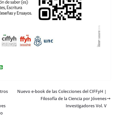
i
n
k
e
tros
Nuevo e-book de las Colecciones del CIFFyH |
dI
Filosofía de la Ciencia por Jóvenes
n
ves
Investigadores Vol. V
io