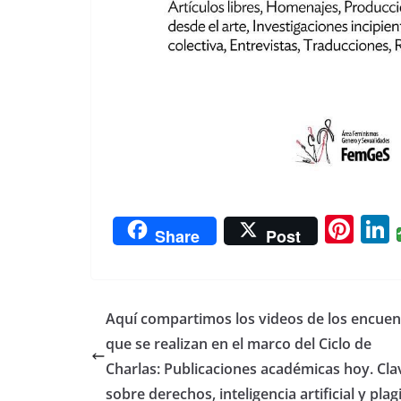
Pi
L
Share
Post
nt
er
e
Aquí compartimos los videos de los encuen
st
que se realizan en el marco del Ciclo de
Charlas: Publicaciones académicas hoy. Cla
sobre derechos, inteligencia artificial y plag