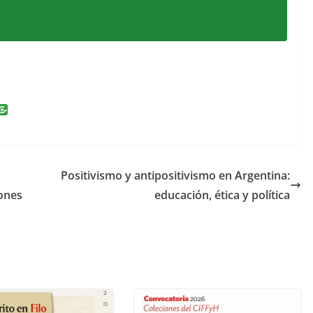
i
n
k
e
Positivismo y antipositivismo en Argentina:
dI
iones
educación, ética y política
n