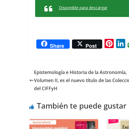
Disponible para descargar
Pi
L
Share
Post
nt
er
e
Epistemología e Historia de la Astronomía,
st
Volumen II, es el nuevo título de las Colecc
del CIFFyH
También te puede gustar