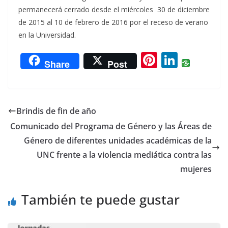
permanecerá cerrado desde el miércoles 30 de diciembre
de 2015 al 10 de febrero de 2016 por el receso de verano
en la Universidad.
Pi
Li
Share
Post
nt
n
er
k
e
e
Brindis de fin de año
st
dI
Comunicado del Programa de Género y las Áreas de
n
Género de diferentes unidades académicas de la
UNC frente a la violencia mediática contra las
mujeres
También te puede gustar