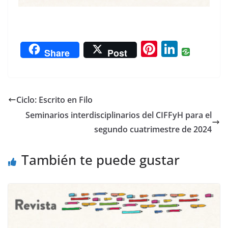
Pi
Li
Share
Post
nt
n
er
k
e
e
Ciclo: Escrito en Filo
st
dI
Seminarios interdisciplinarios del CIFFyH para el
n
segundo cuatrimestre de 2024
También te puede gustar