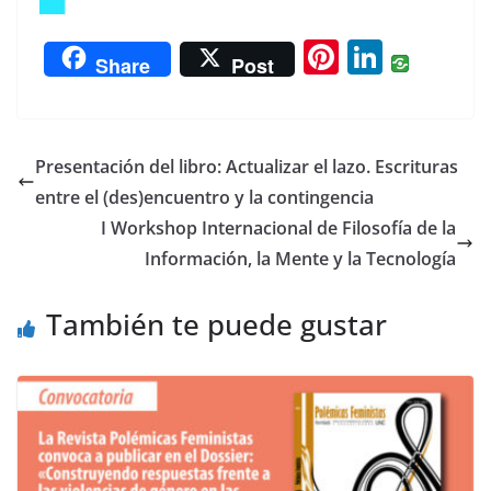
Pi
Li
Share
Post
nt
n
er
k
e
e
Presentación del libro: Actualizar el lazo. Escrituras
st
dI
entre el (des)encuentro y la contingencia
n
I Workshop Internacional de Filosofía de la
Información, la Mente y la Tecnología
También te puede gustar