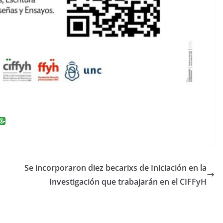
i
n
k
e
Se incorporaron diez becarixs de Iniciación en la
dI
Investigación que trabajarán en el CIFFyH
n