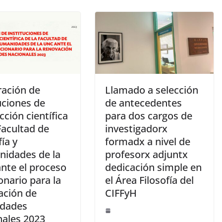
ración de
Llamado a selección
uciones de
de antecedentes
ción científica
para dos cargos de
Facultad de
investigadorx
fía y
formadx a nivel de
idades de la
profesorx adjuntx
nte el proceso
dedicación simple en
onario para la
el Área Filosofía del
ación de
CIFFyH
idades
nales 2023