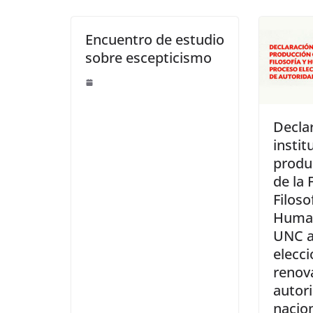
Encuentro de estudio
sobre escepticismo
Decla
instit
produc
de la 
Filoso
Human
UNC a
elecci
renov
autor
nacio