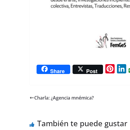
Pi
L
Share
Post
nt
er
e
Charla: ¿Agencia mnémica?
st
También te puede gustar