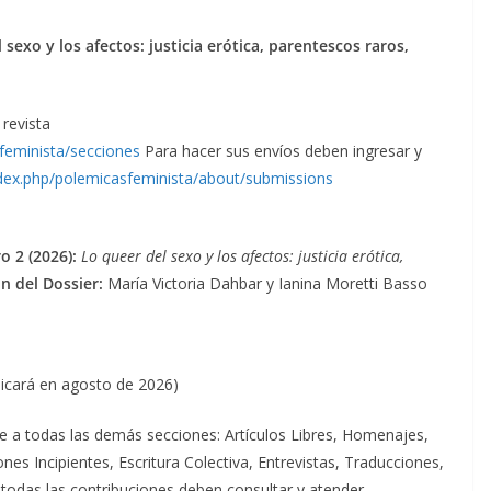
 sexo y los afectos: justicia erótica, parentescos raros,
 revista
sfeminista/secciones
Para hacer sus envíos deben ingresar y
index.php/polemicasfeminista/about/submissions
 2 (2026):
Lo queer del sexo y los afectos: justicia erótica,
n del Dossier:
María Victoria Dahbar y Ianina Moretti Basso
licará en agosto de 2026)
 a todas las demás secciones: Artículos Libres, Homenajes,
nes Incipientes, Escritura Colectiva, Entrevistas, Traducciones,
todas las contribuciones deben consultar y atender