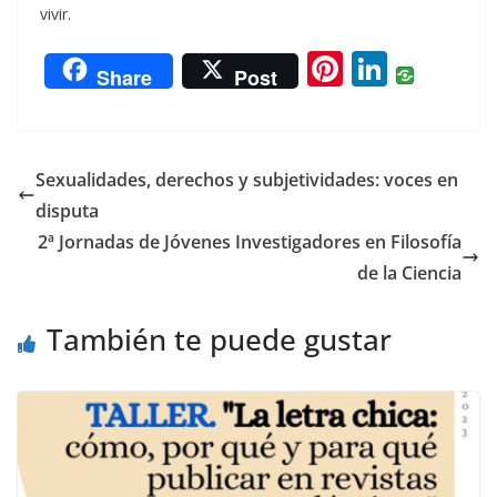
vivir.
Pi
Li
Share
Post
nt
n
er
k
e
e
Sexualidades, derechos y subjetividades: voces en
st
dI
disputa
n
2ª Jornadas de Jóvenes Investigadores en Filosofía
de la Ciencia
También te puede gustar