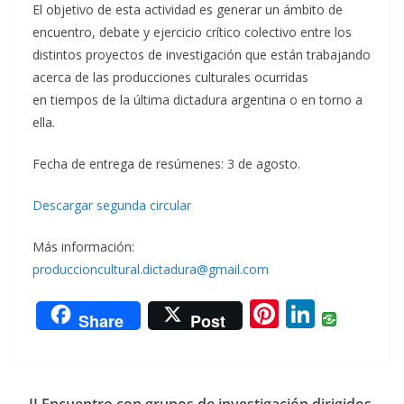
El objetivo de esta actividad es generar un ámbito de
encuentro, debate y ejercicio crítico colectivo entre los
distintos proyectos de investigación que están trabajando
acerca de las producciones culturales ocurridas
en tiempos de la última dictadura argentina o en torno a
ella.
Fecha de entrega de resúmenes: 3 de agosto.
Descargar segunda circular
Más información:
produccioncultural.dictadura@gmail.com
Pi
Li
Share
Post
nt
n
er
k
e
e