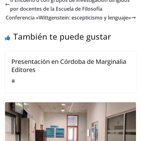
II Encuentro con grupos de investigación dirigidos
st
dI
por docentes de la Escuela de Filosofía
n
Conferencia «Wittgenstein: escepticismo y lenguaje»
También te puede gustar
Presentación en Córdoba de Marginalia
Editores