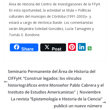
Área de Historia del Centro de Investigaciones de la FFyH.
En esta oportunidad, la actividad se titula » Políticas
culturales del municipio de Córdoba (1991-2003)» y
estará a cargo de Verónica Basile. Lxs comentaristas
serán Alejandra Soledad González, Lucía Tamagnini y
Tomás E. Bondone.
Pi
Li
Share
Post
nt
n
er
k
e
e
Seminario Permanente del Área de Historia del
st
dI
CIFFyH: “Construir legados: los vínculos
n
historiográficos entre Monseñor Pablo Cabrera y el
Instituto de Estudios Americanistas” | Noviembre
La revista “Epistemología e Historia de la Ciencia”
publicó un nuevo número